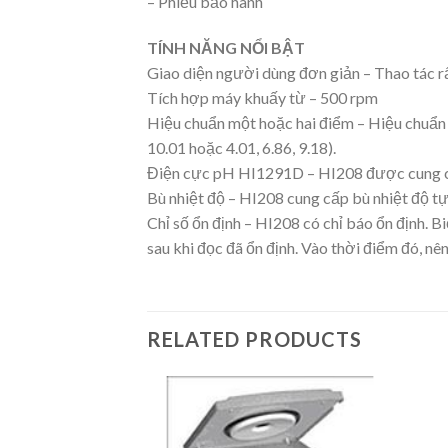
– Phiếu bảo hành
TÍNH NĂNG NỔI BẬT
Giao diện người dùng đơn giản – Thao tác rấ
Tích hợp máy khuấy từ – 500 rpm
Hiệu chuẩn một hoặc hai điểm – Hiệu chuẩn t
10.01 hoặc 4.01, 6.86, 9.18).
Điện cực pH HI1291D – HI208 được cung cấp
Bù nhiệt độ – HI208 cung cấp bù nhiệt độ tự
Chỉ số ổn định – HI208 có chỉ báo ổn định. 
sau khi đọc đã ổn định. Vào thời điểm đó, nê
RELATED PRODUCTS