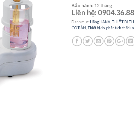
Bảo hành:
12 tháng
Liên hệ:
0904.36.88
Danh mục:
Hãng HANA
,
THIẾT BỊ T
CƠ BẢN
,
Thiết bị đo, phân tích chất 