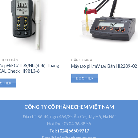
 BỊ CƠ BẢN
HÃNG HANA
đo pH/EC/TDS/Nhiệt độ Thang
Máy Đo pH/mV Để Bàn HI2209-02
CAL Check HI9813-6
ĐỌC TIẾP
C TIẾP
CÔNG TY CỔ PHẦN ECHEM VIỆT NAM
Địa chỉ: Số 44, ngõ 464/35 Âu Cơ, Tây Hồ, Hà Nội
Hotline: 0904 36 88 55
Tel: (024)6660 9717
Email: info@echemvn.com