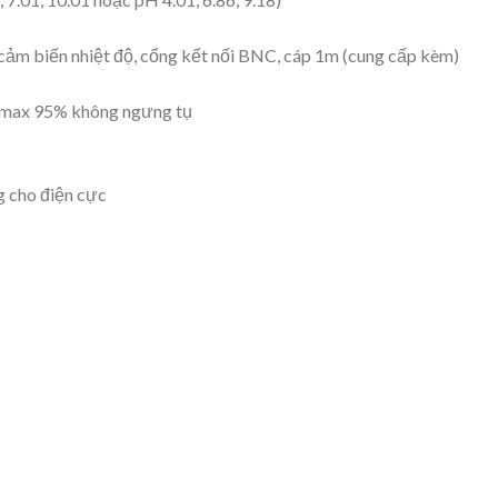
cảm biến nhiệt độ, cổng kết nối BNC, cáp 1m (cung cấp kèm)
H max 95% không ngưng tụ
g cho điện cực