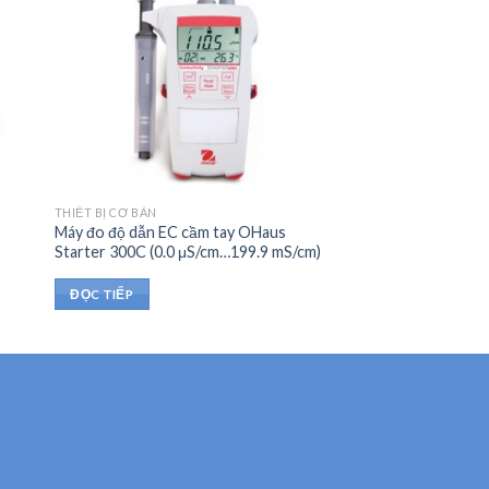
THIẾT BỊ CƠ BẢN
Máy đo độ dẫn EC cầm tay OHaus
Starter 300C (0.0 μS/cm…199.9 mS/cm)
ĐỌC TIẾP