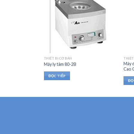
THIẾT BỊ CƠ BẢN
THIẾT
ab CHP-80 (80 lít,
Máy 
Máy ly tâm 80-2B
Cao 
ĐỌC TIẾP
ĐỌ