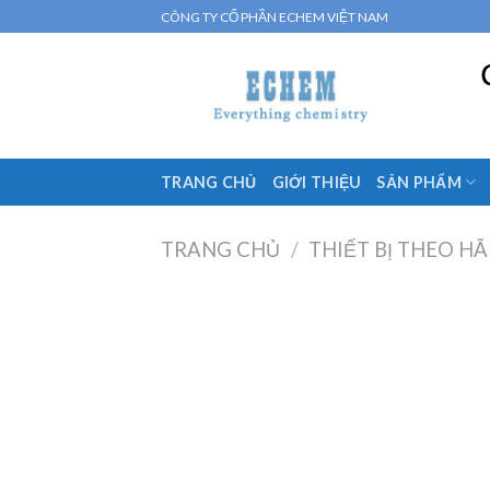
Skip
CÔNG TY CỔ PHẦN ECHEM VIỆT NAM
to
content
TRANG CHỦ
GIỚI THIỆU
SẢN PHẨM
TRANG CHỦ
/
THIẾT BỊ THEO H