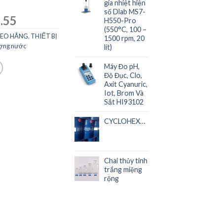
gia nhiệt hiện
số Dlab MS7-
.55
H550-Pro
(550°C, 100 –
HEO HÃNG
,
THIẾT BỊ
1500 rpm, 20
lượng nước
lít)
Máy Đo pH,
Độ Đục, Clo,
Axit Cyanuric,
Iot, Brom Và
Sắt HI93102
CYCLOHEXANONE
Chai thủy tinh
trắng miệng
rộng