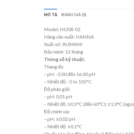
MÔ TẢ
ĐÁNH GIÁ (0)
Model: HI208-02
Hãng sản xuất: HANNA
Xuất xứ: RUMANI
Bảo hành: 12 tháng
Thông số kỹ thuật:
Thang đo
– pH: -2.00 đến 16.00 pH
– Nhiệt độ: -5 to 105°C
Độ phân giải
– pH: 0.01 pH
– Nhiệt độ: ±0.5°C (đến 60°C); ±1.0°C (ngoà
Độ chính xác
– pH: ±0.02 pH
– Nhiệt độ: ±0.1°C
Chuẩn pH: Tự động, 1 hoặc 2 điểm (pH 4.01, 