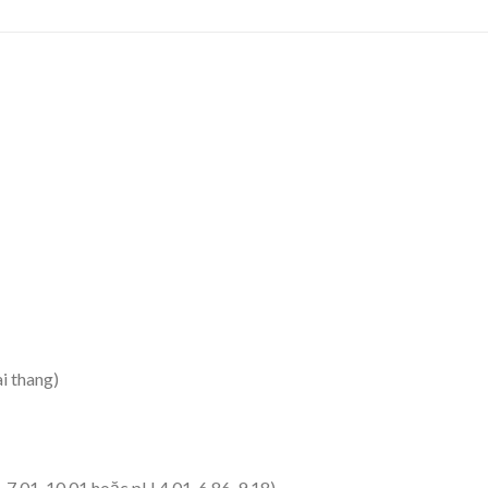
i thang)
7.01, 10.01 hoặc pH 4.01, 6.86, 9.18)