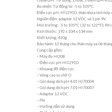
Bù nhiệt: Tự động từ -5 to 105°C
Điện cực pH: HI1291D, thân nhựa tích hợp 
Nguồn điện: adapter 12 VDC và 1 pin 9V
Môi trường: -5 to 105°C (32 to 122°F); R
Kích thước: 192 x 104 x 134 mm
Khối lượng: 420g
Bảo hành: 12 tháng cho thân máy và 06 thán
Cung cấp gồm:
– Máy đo HI208
– Điện cực pH HI1291D
– Khoang đỡ điện cực
– Vòng cao su chữ O
– Gói dung dịch pH 4.01 HI70004
– Gói dung dịch pH 7.01 HI70007
– Adapter 12 VDC
– Pin
– Hướng dẫn sử dụng