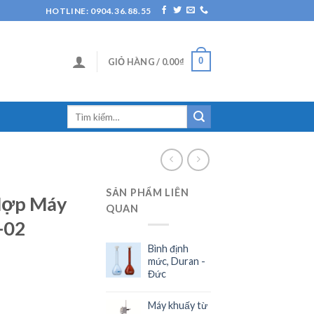
HOTLINE: 0904.36.88.55
0
GIỎ HÀNG /
0.00
₫
SẢN PHẨM LIÊN
Hợp Máy
QUAN
-02
Bình định
mức, Duran -
Đức
Máy khuấy từ