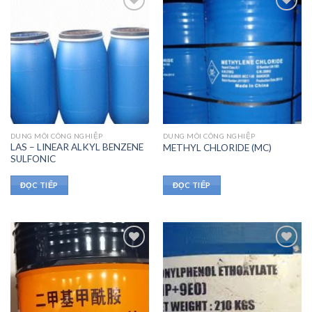
DUNG MÔI CÔNG NGHIỆP
DUNG MÔI CÔNG NGHIỆP
LAS – LINEAR ALKYL BENZENE
METHYL CHLORIDE (MC)
SULFONIC
ĐỌC TIẾP
ĐỌC TIẾP