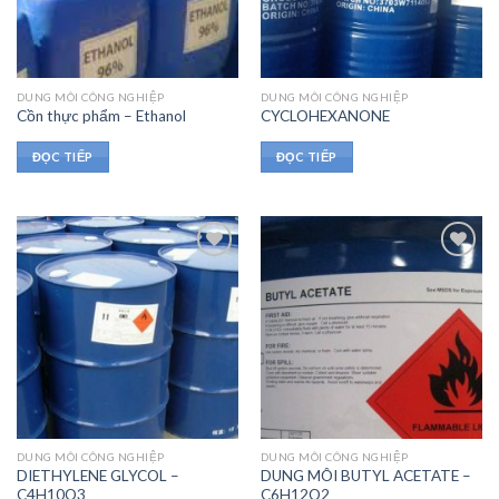
DUNG MÔI CÔNG NGHIỆP
DUNG MÔI CÔNG NGHIỆP
Cồn thực phẩm – Ethanol
CYCLOHEXANONE
ĐỌC TIẾP
ĐỌC TIẾP
DUNG MÔI CÔNG NGHIỆP
DUNG MÔI CÔNG NGHIỆP
DIETHYLENE GLYCOL –
DUNG MÔI BUTYL ACETATE –
C4H10O3
C6H12O2