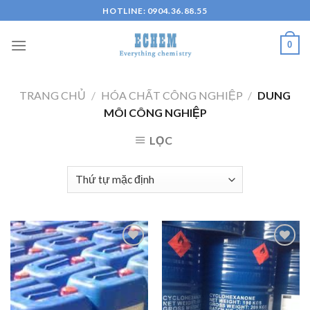
Skip
HOTLINE: 0904.36.88.55
to
content
0
TRANG CHỦ
/
HÓA CHẤT CÔNG NGHIỆP
/
DUNG
MÔI CÔNG NGHIỆP
LỌC