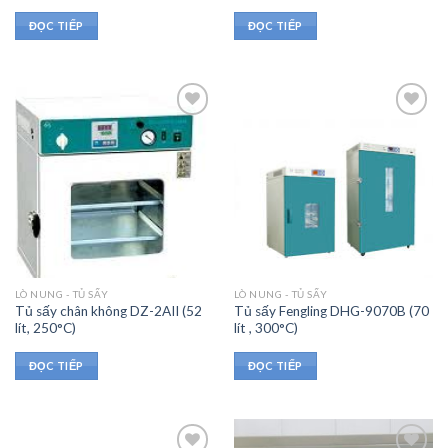
ĐỌC TIẾP
ĐỌC TIẾP
LÒ NUNG - TỦ SẤY
LÒ NUNG - TỦ SẤY
Tủ sấy chân không DZ-2AII (52
Tủ sấy Fengling DHG-9070B (70
lít, 250°C)
lít , 300°C)
ĐỌC TIẾP
ĐỌC TIẾP