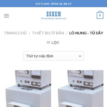
Skip
HOTLINE: 0904.36.88.55
to
content
0
TRANG CHỦ
/
THIẾT BỊ CƠ BẢN
/
LÒ NUNG - TỦ SẤY
LỌC