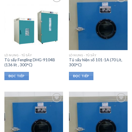
LÒ NUNG - TỦ SẤY
LÒ NUNG - TỦ SẤY
Tủ sấy Fengling DHG-9104B
Tủ sấy hiện số 101-1A (70 Lít,
(136 lít , 300°C)
300°C)
ĐỌC TIẾP
ĐỌC TIẾP